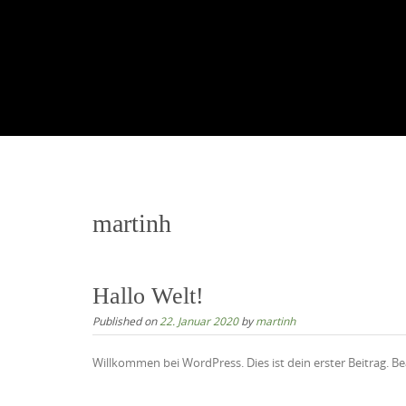
martinh
Hallo Welt!
Published on
22. Januar 2020
by
martinh
Willkommen bei WordPress. Dies ist dein erster Beitrag. B