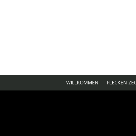
Skip
to
content
Skip
WILLKOMMEN
FLECKEN-ZE
to
content